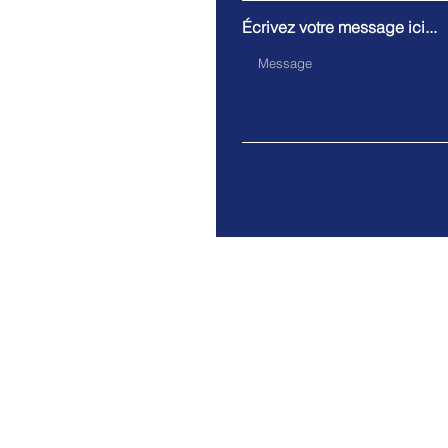
Écrivez votre message ici...
Rue Gustave Wauthier 25/1
Mentions légales
© 2035 par SIC. Créé avec
Wi