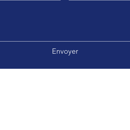
Envoyer
 5060 FALISOLLE
Tél. 00 32 477 95 00 39
Politique de confidentialité
Politique
x.com