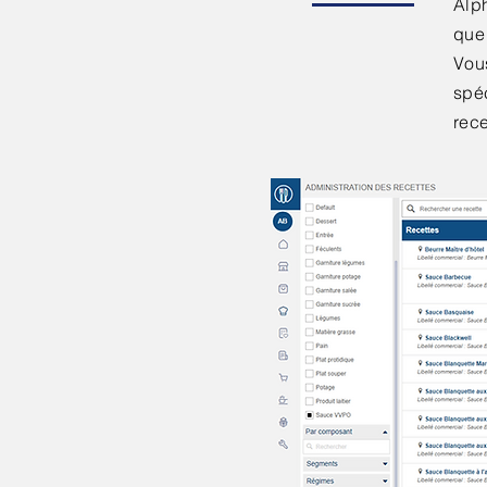
Alph
que 
Vous
spéc
rece