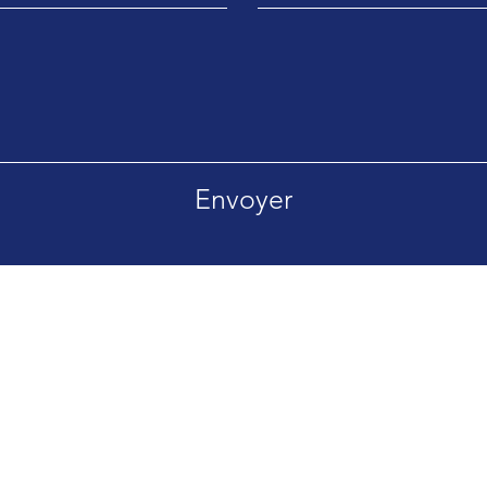
Envoyer
 5060 FALISOLLE
Tél. 00 32 477 95 00 39
Politique de confidentialité
Politique
x.com