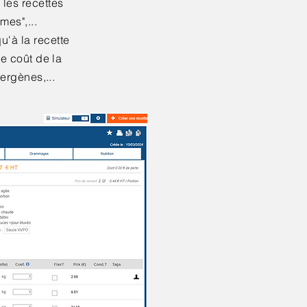
les recettes
mes",...
u'à la recette
le coût de la
lergènes,...