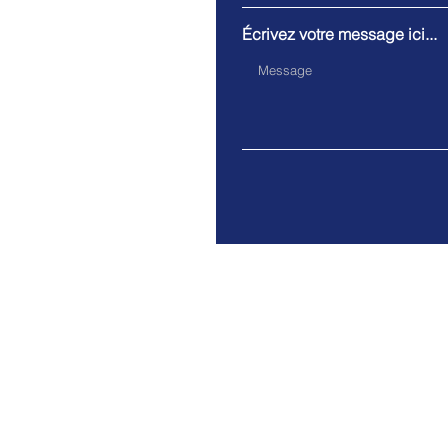
Écrivez votre message ici...
Rue Gustave Wauthier 25/1
Mentions légales
© 2035 par SIC. Créé avec
Wi